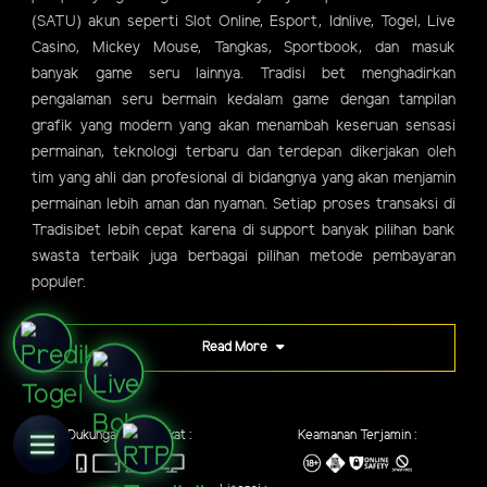
(SATU) akun seperti Slot Online, Esport, Idnlive, Togel, Live
Casino, Mickey Mouse, Tangkas, Sportbook, dan masuk
banyak game seru lainnya. Tradisi bet menghadirkan
pengalaman seru bermain kedalam game dengan tampilan
grafik yang modern yang akan menambah keseruan sensasi
permainan, teknologi terbaru dan terdepan dikerjakan oleh
tim yang ahli dan profesional di bidangnya yang akan menjamin
permainan lebih aman dan nyaman. Setiap proses transaksi di
Tradisibet lebih cepat karena di support banyak pilihan bank
swasta terbaik juga berbagai pilihan metode pembayaran
populer.
Read More
Dukungan Perangkat :
Keamanan Terjamin :