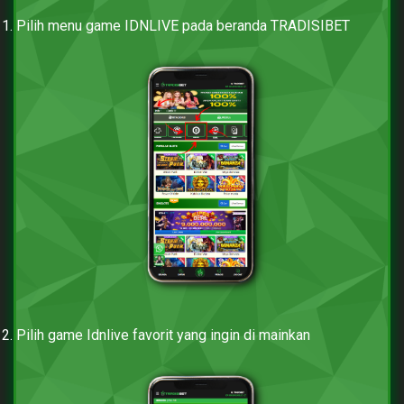
Pilih menu game IDNLIVE pada beranda TRADISIBET
Pilih game Idnlive favorit yang ingin di mainkan