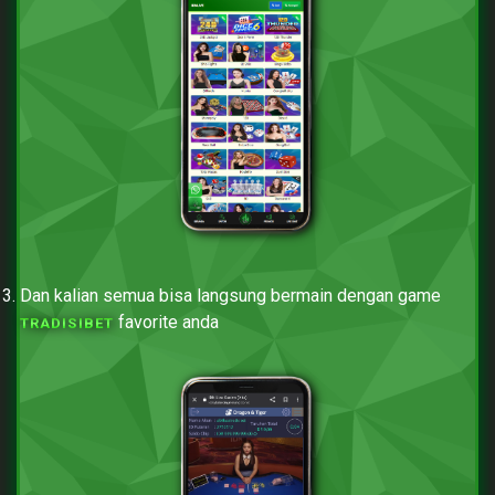
Dan kalian semua bisa langsung bermain dengan game
favorite anda
TRADISIBET