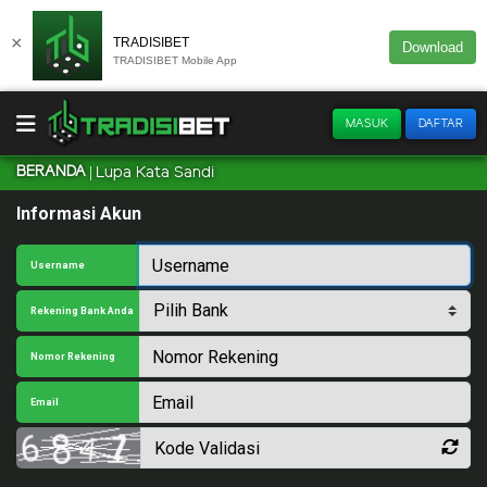
×
TRADISIBET
Download
TRADISIBET Mobile App
MASUK
DAFTAR
BERANDA
Lupa Kata Sandi
Informasi Akun
Username
Rekening Bank Anda
Nomor Rekening
Email